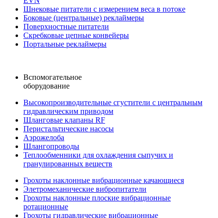
EVN
Шнековые питатели с измерением веса в потоке
Боковые (центральные) реклаймеры
Поверхностные питатели
Скребковые цепные конвейеры
Портальные реклаймеры
Вспомогательное
оборудование
Высоко­производительные сгустители с центральным
гидравлическим приводом
Шланговые клапаны RF
Перистальтические насосы
Аэрожелоба
Шлангопроводы
Теплообменники для охлаждения сыпучих и
гранулированных веществ
Грохоты наклонные вибрационные качающиеся
Элетромеханические вибропитатели
Грохоты наклонные плоские вибрационные
ротационные
Грохоты гидравлические вибрационные