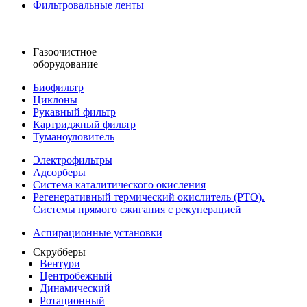
Фильтровальные ленты
Газоочистное
оборудование
Биофильтр
Циклоны
Рукавный фильтр
Картриджный фильтр
Туманоуловитель
Электрофильтры
Адсорберы
Система каталитического окисления
Регенеративный термический окислитель (РТО).
Системы прямого сжигания с рекуперацией
Аспирационные установки
Скрубберы
Вентури
Центробежный
Динамический
Ротационный