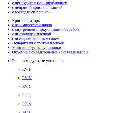
с принудительной циркуляцией
с непрямой кристаллизацией
с восходящей пленкой
Кристализаторы
с рекомпрессией паров
с внутренней циркуляционной трубой
с нисходящей пленкой
с псевдоожиженным слоем
Испарители с тонкой пленкой
Многокорпусные установки
Объемные охладительные кристаллизаторы
Блочно-модульные установки
RV F
RV N
RV C
PC F
PC R
AC F